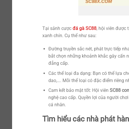
Tại sảnh cược
đá gà SC88
, hội viên được
xanh chín. Cụ thể như sau:
Đường truyền sắc nét, phát trực tiếp nh
bắt chọn những khoảnh khắc gây cấn n
đẳng cấp.
Các thể loại đa dạng: Bạn có thể lựa ch
dao,…. Mỗi thể loại có đặc điểm riêng 
Cam kết bảo mật tốt: Hội viên
SC88 co
nghệ cao cấp. Quyền lợi của người chơi l
cá nhân.
Tìm hiểu các nhà phát hàn