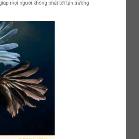
i, giúp mọi người không phải tới tận trường