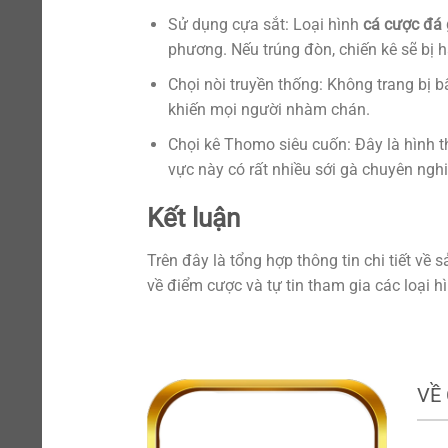
Sử dụng cựa sắt: Loại hình
cá cược đá
phương. Nếu trúng đòn, chiến kê sẽ bị 
Chọi nòi truyền thống: Không trang bị 
khiến mọi người nhàm chán.
Chọi kê Thomo siêu cuốn: Đây là hình 
vực này có rất nhiều sới gà chuyên nghi
Kết luận
Trên đây là tổng hợp thông tin chi tiết về
về điểm cược và tự tin tham gia các loại hì
VỀ