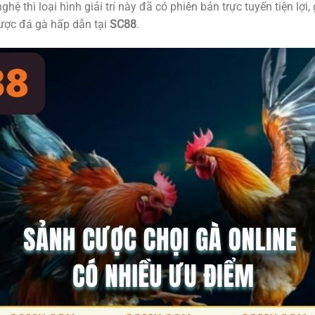
ghệ thì loại hình giải trí này đã có phiên bản trực tuyến tiện lợ
ược đá gà hấp dẫn tại
SC88
.