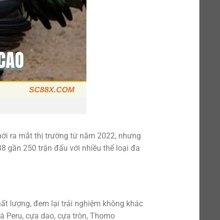
ới ra mắt thị trường từ năm 2022, nhưng
 gần 250 trận đấu với nhiều thể loại đa
ất lượng, đem lại trải nghiệm không khác
 gà Peru, cựa dao, cựa tròn, Thomo