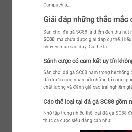
Campuchia,….
Giải đáp những thắc mắc 
Sân chơi đá gà SC88 là điểm đến thu hút r
SC88
mà chưa được giải đáp cụ thể. Hiểu 
chuyên mục sau đây. Cụ thể là:
Sảnh cược có cam kết uy tín khô
Sân chơi đá gà SC88 nằm trong hệ thống c
đã được công nhận bởi những tổ chức giá
chất lượng và đánh giá cao trải nghiệm giải
Các thể loại tại đá gà SC88 gồm 
Nhờ tập trung nhiều thể loại đá gà SC88 đ
thức cá cược siêu đẳng cấp như: