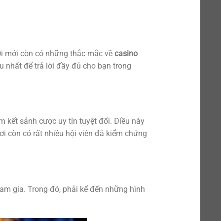
ười mới còn có những thắc mắc về
casino
u nhất để trả lời đầy đủ cho bạn trong
kết sảnh cược uy tín tuyệt đối. Điều này
 còn có rất nhiều hội viên đã kiểm chứng
ham gia. Trong đó, phải kể đến những hình