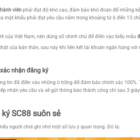
thành viên
phải đạt độ khó cao, đảm bảo khó đoán để những kẻ
a mật khẩu phải đạt yêu cầu nằm trong khoảng từ 6 đến 13 chữ
 84 của Việt Nam, nên dùng số chính chủ để điền vào biểu mẫu
đ
thật của bản thân, sau này khi liên kết tài khoản ngân hàng với nh
à xác nhận đăng ký
hông tin đã điền vào những ô trống để đảm bảo chính xác 100%. 
tiếp nhận yêu cầu và sẽ gửi thông báo thành công chỉ sau 3 giâ
g ký SC88 suôn sẻ
 nếu người chơi ghi nhớ một số lưu ý quan trọng. Đó là: