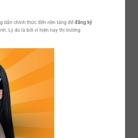
ng dẫn chính thức đến nền tảng để
đăng ký
h. Lý do là bởi vì hiện nay thị trường