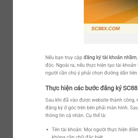
Nếu bạn truy cập
đăng ký tài khoản nhầm
độc. Ngoài ra, nếu thực hiện tạo tài khoản 
người cần chú ý phải chọn đường dẫn liên 
Thực hiện các bước đăng ký SC88
Sau khi đã vào được website thành công, m
đăng ký ở góc trên bên phải màn hình. Sau 
thông tin cá nhân. Cụ thể là:
Tên tài khoản: Mọi người thực hiện điề
không cần chữ đặc biệt.