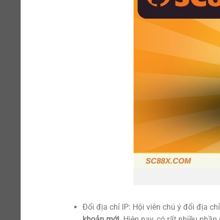
Đổi địa chỉ IP: Hội viên chú ý đổi địa ch
khoản mới
. Hiện nay, có rất nhiều phầ