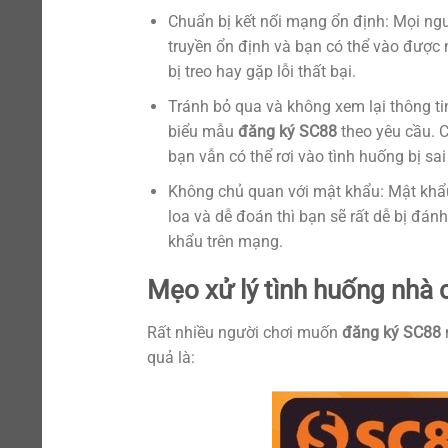
Chuẩn bị kết nối mạng ổn định: Mọi ngư
truyền ổn định và bạn có thể vào được 
bị treo hay gặp lỗi thất bại.
Tránh bỏ qua và không xem lại thông tin
biểu mẫu
đăng ký SC88
theo yêu cầu. C
bạn vẫn có thể rơi vào tình huống bị sai
Không chủ quan với mật khẩu: Mật khẩu
loa và dễ đoán thì bạn sẽ rất dễ bị đá
khẩu trên mạng.
Mẹo xử lý tình huống nhà 
Rất nhiều người chơi muốn
đăng ký SC88
quả là: