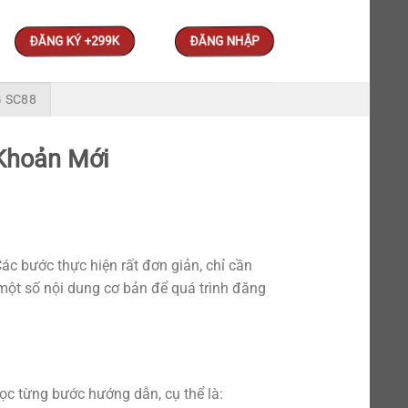
ĐĂNG KÝ +299K
ĐĂNG NHẬP
 SC88
 Khoản Mới
Các bước thực hiện rất đơn giản, chỉ cần
một số nội dung cơ bản để quá trình đăng
ọc từng bước hướng dẫn, cụ thể là: