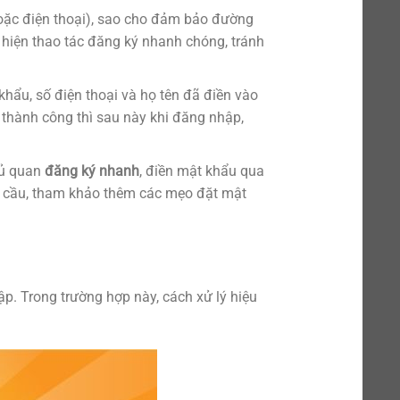
 hoặc điện thoại), sao cho đảm bảo đường
 hiện thao tác đăng ký nhanh chóng, tránh
 khẩu, số điện thoại và họ tên đã điền vào
ý thành công thì sau này khi đăng nhập,
hủ quan
đăng ký nhanh
, điền mật khẩu qua
êu cầu, tham khảo thêm các mẹo đặt mật
ập. Trong trường hợp này, cách xử lý hiệu