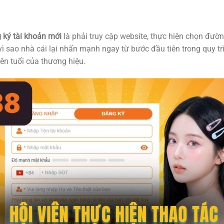
 ký tài khoản mới
là phải truy cập website, thực hiện chọn đườ
ì sao nhà cái lại nhấn mạnh ngay từ bước đầu tiên trong quy trìn
ên tuổi của thương hiệu.