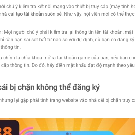
ời chú ý kiểm tra kết nối mạng vào thiết bị truy cập (máy tính
nhà cái
tạo tài khoản
suôn sẻ. Như vậy, hội viên mới có thể thực
: Mọi người chú ý phải kiểm tra lại thông tin tên tài khoản, mật
hỉ cần bạn sai sót bất từ nào so với dự định, dù bạn có đăng k
 thông tin.
 chính là chìa khóa mở ra tài khoản game của bạn, nếu bạn c
nh cắp thông tin. Do đó, hãy điền mật khẩu đạt độ mạnh theo y
cái bị chặn không thể đăng ký
nhưng lại gặp phải tình trạng website vào nhà cái bị chặn truy c