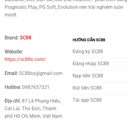
Pragmatic Play, PG Soft, Evolution nên trải nghiệm luôn
mượt.
Brand:
SC88
HƯỚNG DẪN SC88
Đăng ký SC88
Website:
https://sc88x.com/
Đăng nhập SC88
Email:
SC88xx@gmail.com
Nạp tiền SC88
Hotline:
0987657321
Rút tiền SC88
Tải app SC88
Địa chỉ:
87 Lê Phụng Hiểu,
Cát Lái, Thủ Đức, Thành
phố Hồ Chí Minh, Việt Nam