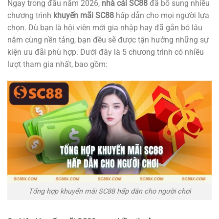
Ngay trong đầu năm 2026,
nhà cái SC88
đã bổ sung nhiều
chương trình
khuyến mãi SC88
hấp dẫn cho mọi người lựa
chọn. Dù bạn là hội viên mới gia nhập hay đã gắn bó lâu
năm cùng nền tảng, bạn đều sẽ được tận hưởng những sự
kiện ưu đãi phù hợp. Dưới đây là 5 chương trình có nhiều
lượt tham gia nhất, bao gồm:
Tổng hợp khuyến mãi SC88 hấp dẫn cho người chơi