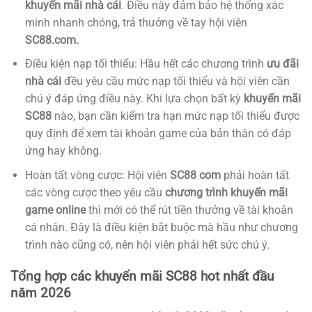
khuyến mãi nhà cái
. Điều này đảm bảo hệ thống xác
minh nhanh chóng, trả thưởng về tay hội viên
SC88.com.
Điều kiện nạp tối thiểu: Hầu hết các chương trình
ưu đãi
nhà cái
đều yêu cầu mức nạp tối thiểu và hội viên cần
chú ý đáp ứng điều này. Khi lựa chọn bất kỳ
khuyến mãi
SC88
nào, bạn cần kiểm tra hạn mức nạp tối thiểu được
quy định để xem tài khoản game của bản thân có đáp
ứng hay không.
Hoàn tất vòng cược: Hội viên
SC88 com
phải hoàn tất
các vòng cược theo yêu cầu
chương trình khuyến mãi
game online
thì mới có thể rút tiền thưởng về tài khoản
cá nhân. Đây là điều kiện bắt buộc mà hầu như chương
trình nào cũng có, nên hội viên phải hết sức chú ý.
Tổng hợp các khuyến mãi SC88 hot nhất đầu
năm 2026