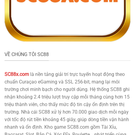
VỀ CHÚNG TÔI SC88
SC88x.com
là nền tảng giải trí trực tuyến hoạt động theo
chuẩn Curaçao eGaming và SSL 256-bit, mang lại môi
trường chơi minh bạch cho người dùng. Hệ thống SC88 ghi
nhận khoảng 2.4 triệu lượt truy cập mỗi tháng cùng hơn 15
triệu thành viên, cho thấy mức độ tin cậy ổn định trên thị
trường. Nhà cái SC88 xử lý hơn 70.000 giao dịch mỗi ngày
với tốc độ rút tiền khoảng 45 giây, giúp dòng tiền vận hành
nhanh và ổn định. Kho game SC88.com gồm Tài Xỉu,
Baccarat, Slot, Bắn Cá, Xóc Đĩa, Roulette… phát triển cùng