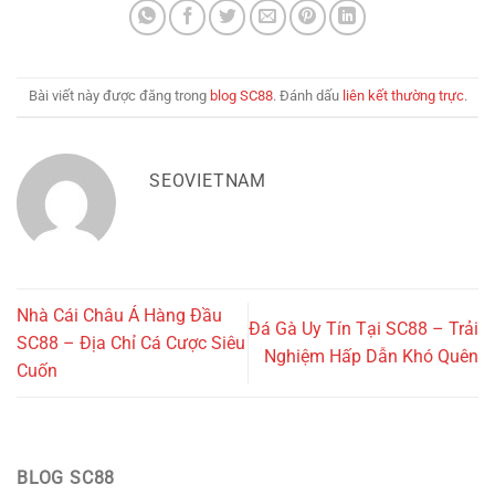
Bài viết này được đăng trong
blog SC88
. Đánh dấu
liên kết thường trực
.
SEOVIETNAM
Nhà Cái Châu Á Hàng Đầu
Đá Gà Uy Tín Tại SC88 – Trải
SC88 – Địa Chỉ Cá Cược Siêu
Nghiệm Hấp Dẫn Khó Quên
Cuốn
BLOG SC88