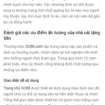
minh bạch cho hội viên. Các chương trình ưu đãi được
tung ra không mang tính chất quảng bá, lôi kéo mọi người
mà thuần túy cho mục đích tri ân, cảm ơn hội viên đã gắn
bó và đồng hành.
Đánh giá các ưu điểm ấn tượng của nhà cái tặng
tiền
Thương hiệu
SC88.com
tập trung nâng cấp sản phẩm và
dịch vụ thường xuyên, nhằm đem lại trải nghiệm tốt nhất
cho những người chơi tham gia. Trong quá trình 10 năm
phát triển, nhà cái thành công khẳng định chất lượng qua
những ưu điểm như:
Giao diện dễ sử dụng
Trang chủ SC88
được thiết kế dưới dạng màn hình dọc để
người chơi có thể sử dụng tiện lợi trên điện thoại cá nhân.
Tổng thể giao diện được thiết kế với gram màu trắng cam