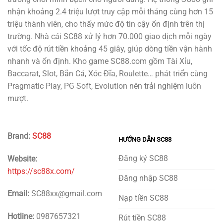
nhận khoảng 2.4 triệu lượt truy cập mỗi tháng cùng hơn 15
triệu thành viên, cho thấy mức độ tin cậy ổn định trên thị
trường. Nhà cái SC88 xử lý hơn 70.000 giao dịch mỗi ngày
với tốc độ rút tiền khoảng 45 giây, giúp dòng tiền vận hành
nhanh và ổn định. Kho game SC88.com gồm Tài Xỉu,
Baccarat, Slot, Bắn Cá, Xóc Đĩa, Roulette… phát triển cùng
Pragmatic Play, PG Soft, Evolution nên trải nghiệm luôn
mượt.
Brand:
SC88
HƯỚNG DẪN SC88
Đăng ký SC88
Website:
https://sc88x.com/
Đăng nhập SC88
Email:
SC88xx@gmail.com
Nạp tiền SC88
Hotline:
0987657321
Rút tiền SC88