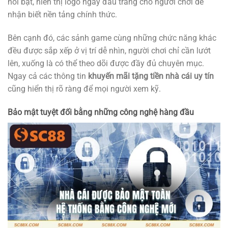
nổi bật, hiển thị logo ngay đầu trang cho người chơi dễ
nhận biết nền tảng chính thức.
Bên cạnh đó, các sảnh game cùng những chức năng khác
đều được sắp xếp ở vị trí dễ nhìn, người chơi chỉ cần lướt
lên, xuống là có thể theo dõi được đầy đủ chuyên mục.
Ngay cả các thông tin
khuyến mãi tặng tiền nhà cái uy tín
cũng hiển thị rõ ràng để mọi người xem kỹ.
Bảo mật tuyệt đối bằng những công nghệ hàng đầu