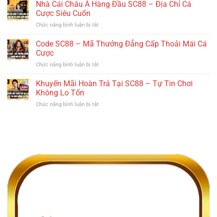
Cái
Nhà Cái Châu Á Hàng Đầu SC88 – Địa Chỉ Cá
–
Hay
Tặng
Trải
Cược Siêu Cuốn
Cùng
Tiền
Nghiệm
Sc88
ở
Chức năng bình luận bị tắt
SC88
Hấp
Nhà
–
Dẫn
Cái
Code SC88 – Mã Thưởng Đẳng Cấp Thoải Mái Cá
Chơi
Khó
Châu
Game
Cược
Quên
Á
Hay
ở
Chức năng bình luận bị tắt
Hàng
Nhận
Code
Đầu
Thưởng
SC88
Khuyến Mãi Hoàn Trả Tại SC88 – Tự Tin Chơi
SC88
Khủng
–
–
Không Lo Tốn
Mã
Địa
ở
Chức năng bình luận bị tắt
Thưởng
Chỉ
Khuyến
Đẳng
Cá
Mãi
Cấp
Cược
Hoàn
Thoải
Siêu
Trả
Mái
Cuốn
Tại
Cá
SC88
Cược
–
Tự
Tin
Chơi
Không
Lo
Tốn