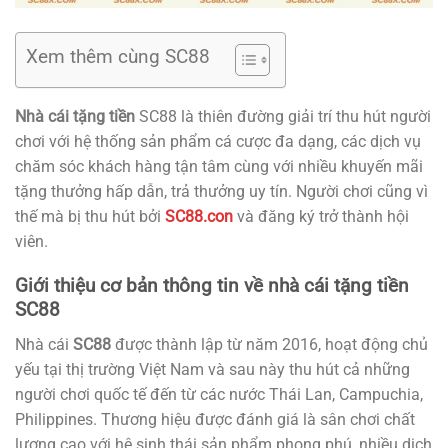
Xem thêm cùng SC88
Nhà cái tặng tiền
SC88 là thiên đường giải trí thu hút người
chơi với hệ thống sản phẩm cá cược đa dạng, các dịch vụ
chăm sóc khách hàng tận tâm cùng với nhiều khuyến mãi
tặng thưởng hấp dẫn, trả thưởng uy tín. Người chơi cũng vì
thế mà bị thu hút bởi
SC88.con
và đăng ký trở thành hội
viên.
Giới thiệu cơ bản thông tin về nhà cái tặng tiền
SC88
Nhà cái
SC88
được thành lập từ năm 2016, hoạt động chủ
yếu tại thị trường Việt Nam và sau này thu hút cả những
người chơi quốc tế đến từ các nước Thái Lan, Campuchia,
Philippines. Thương hiệu được đánh giá là sân chơi chất
lượng cao với hệ sinh thái sản phẩm phong phú, nhiều dịch